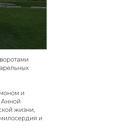
 воротами
варельных
имоном и
 Анной
ской жизни,
 милосердия и