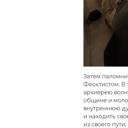
Затем паломни
Феоктистом. В 
архиерею волн
общине и моло
внутреннюю ду
и находить св
из своего пут