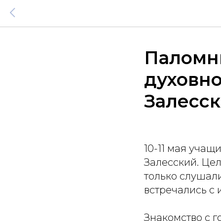
Паломн
духовно
Залесс
10-11 мая учащ
Залесский. Цел
только слушали
встречались с
Знакомство с г