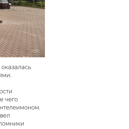
и оказалась
ями.
ости
е чего
антелеимоном.
овёл
аломники