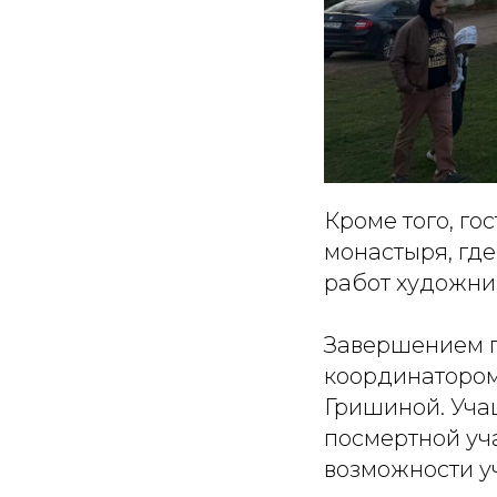
Кроме того, г
монастыря, гд
работ художни
Завершением п
координаторо
Гришиной. Уча
посмертной уча
возможности у