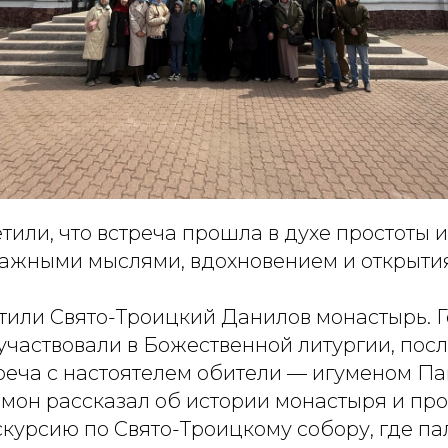
тили, что встреча прошла в духе простоты 
ажными мыслями, вдохновением и открыти
етили Свято-Троицкий Данилов монастырь. Г
частвовали в Божественной литургии, посл
треча с настоятелем обители — игуменом П
мон рассказал об истории монастыря и пр
курсию по Свято-Троицкому собору, где п