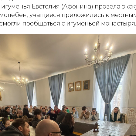
 игуменья Евстолия (Афонина) провела экс
молебен, учащиеся приложились к местным
 смогли пообщаться с игуменьей монастыря