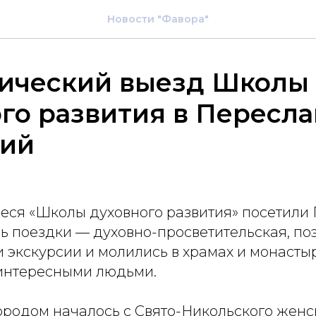
Новости "Фавора"
ический выезд Школы
го развития в Пересла
кий
иеся «Школы духовного развития» посетили
ь поездки — духовно-просветительская, по
 экскурсии и молились в храмах и монастыр
 интересными людьми.
ородом началось с Свято-Никольского женс