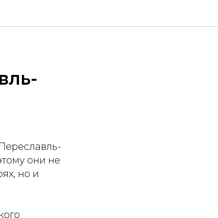
вль-
 Переславль-
этому они не
ях, но и
кого