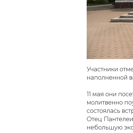
Участники отме
наполненной в
11 мая они пос
молитвенно поу
состоялась вс
Отец Пантелеи
небольшую экс