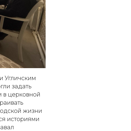
и Угличским
гли задать
и в церковной
траивать
ходской жизни
лся историями
давал