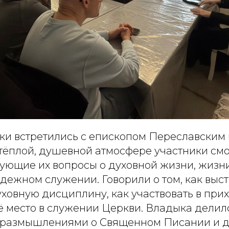
ки встретились с епископом Переславским 
тёплой, душевной атмосфере участники смо
ующие их вопросы о духовной жизни, жизн
дежном служении. Говорили о том, как выс
ховную дисциплину, как участвовать в при
оё место в служении Церкви. Владыка дели
и, размышлениями о Священном Писании и 