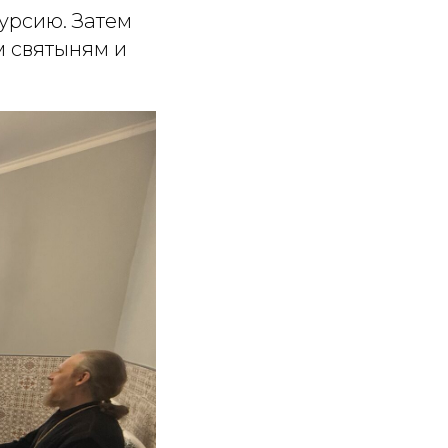
курсию. Затем
 святыням и
.