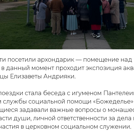
ости посетили архондарик — помещение над
е в данный момент проходит экспозиция ак
цы Елизаветы Андрияки.
оездки стала беседа с игуменом Пантеле
м службы социальной помощи «Божеделье»
щиеся задавали важные вопросы о монаше
сти души, личной ответственности за дела
частия в церковном социальном служении.