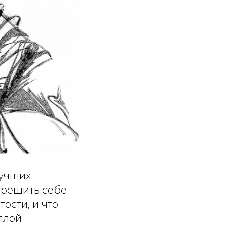
лучших
зрешить себе
тости, и что
Аллой