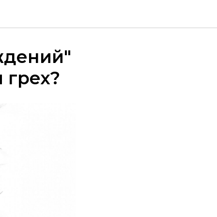
ждений"
 грех?