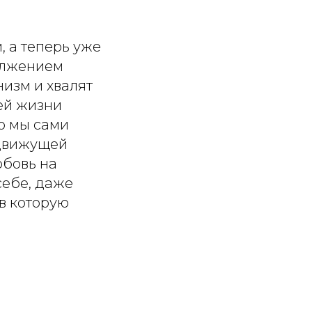
, а теперь уже
олжением
низм и хвалят
шей жизни
о мы сами
к движущей
юбовь на
себе, даже
 в которую