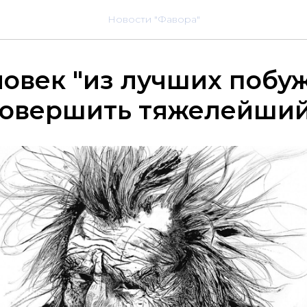
Новости "Фавора"
ловек "из лучших побу
совершить тяжелейший