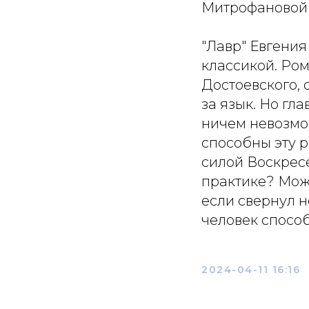
Митрофановой
"Лавр" Евгения
классикой. Ро
Достоевского, 
за язык. Но гл
ничем невозмо
способны эту р
силой Воскресе
практике? Може
если свернул н
человек спосо
2024-04-11 16:16