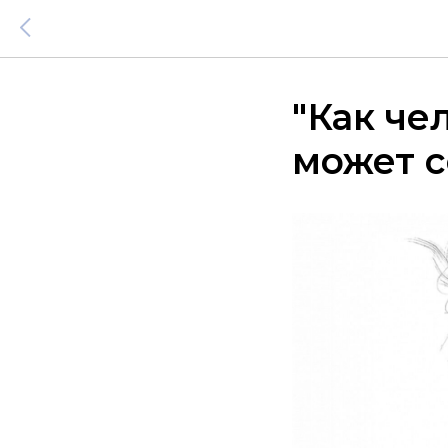
"Как че
может 