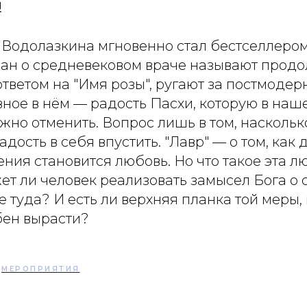
!
 Водолазкина мгновенно стал бестселлером
ман о средневековом враче называют прод
ответом на "Имя розы", ругают за постмодер
авное в нём — радость Пасхи, которую в на
жно отменить. Вопрос лишь в том, наскольк
адость в себя впустить. "Лавр" — о том, ка
ния становится любовь. Но что такое эта л
т ли человек реализовать замысел Бога о 
е туда? И есть ли верхняя планка той меры,
бен вырасти?
МЕРОПРИЯТИЯ